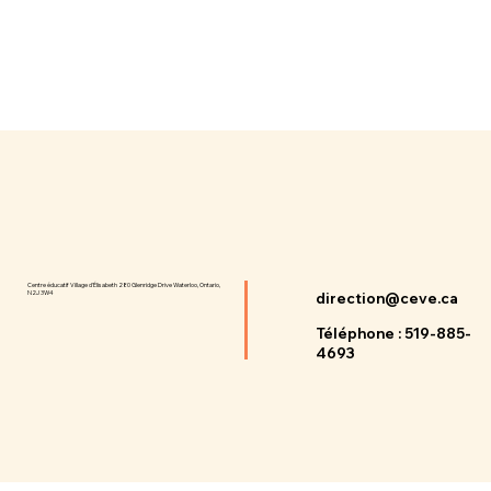
Centre éducatif Village d'Élisabeth 280 Glenridge Drive Waterloo, Ontario,
N2J 3W4
direction@ceve.ca
Téléphone : 519-885-
4693